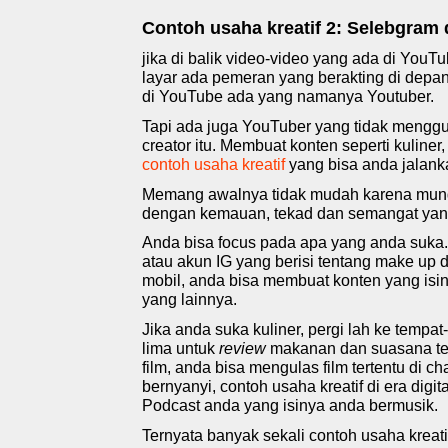
C
ontoh usaha kreatif 2: Selebgram
jika di balik video-video yang ada di YouT
layar ada pemeran yang berakting di depa
di YouTube ada yang namanya Youtuber.
Tapi ada juga YouTuber yang tidak menggun
creator itu. Membuat konten seperti kuliner
contoh usaha kreatif
yang bisa anda jalank
Memang awalnya tidak mudah karena mung
dengan kemauan, tekad dan semangat yang 
Anda bisa focus pada apa yang anda suka.
atau akun IG yang berisi tentang make up
mobil, anda bisa membuat konten yang isiny
yang lainnya.
Jika anda suka kuliner, pergi lah ke tempa
lima untuk
review
makanan dan suasana te
film, anda bisa mengulas film tertentu di 
bernyanyi, contoh usaha kreatif
di era digi
Podcast anda yang isinya anda bermusik.
Ternyata banyak sekali contoh usaha kreati