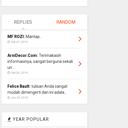
REPLIES
RANDOM
MF ROZI:
Mantap..
Feb 07, 2019
ArniDecor.Com:
Terimakasih
informasinya, sangat berguna sekali
un...
Feb 06, 2019
Felice Bault:
tulisan Anda sangat
mudah dimengerti dan ini adala...
Jun 20, 2018
YEAR POPULAR