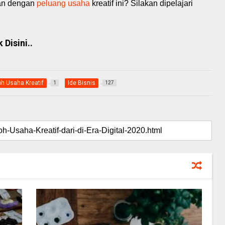
gan dengan
peluang usaha
kreatif ini? Silakan dipelajari
Disini..
h Usaha Kreatif
Ide Bisnis
1
127