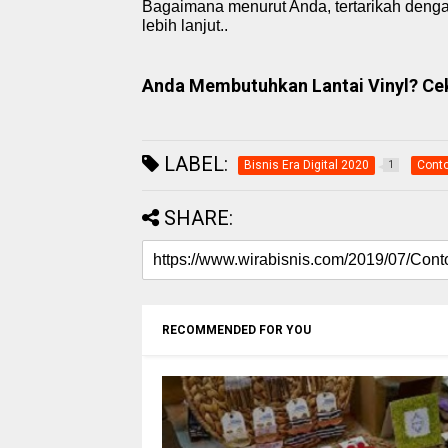
Bagaimana menurut Anda, tertarikah den
lebih lanjut..
Anda Membutuhkan Lantai Vinyl? Cek 
LABEL:
Bisnis Era Digital 2020
Conto
1
SHARE:
RECOMMENDED FOR YOU