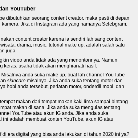
 dan YouTuber
ube dibutuhkan seorang content creator, maka pasti di depan
n kamera. Jika di Instagram ada yang namanya Selebgram,
akan content creator karena ia sendiri lah sang content
, wisata, drama, music, tutorial make up, adalah salah satu
an juga.
kin video anda tidak ada yang menontonnya. Namun
keras, usaha tidak akan menghianati hasil.
 Misalnya anda suka make up, buat lah channel YouTube
 dan
skincare
misalnya. Jika anda suka tentang motor dan
a hobi anda tersebut, perlatan motor, onderdil mobil dan
t-tempat makan dari tempat makan kaki lima sampai bintang
mpat makan di sana. Jika anda suka mengulas tentang
channel YouTube atau akun IG anda. Jika anda suka
tal ini adalah membuat konten YouTube, akun IG atau
f
di era digital yang bisa anda lakukan di tahun 2020 ini ya?