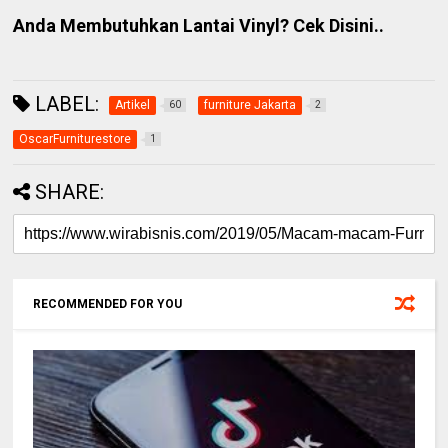
Anda Membutuhkan Lantai Vinyl? Cek Disini..
LABEL:
Artikel
furniture Jakarta
60
2
OscarFurniturestore
1
SHARE:
RECOMMENDED FOR YOU