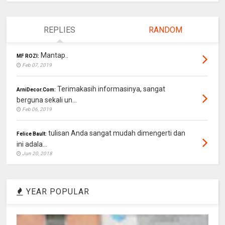
REPLIES
RANDOM
Mantap..
MF ROZI:
Feb 07, 2019
Terimakasih informasinya, sangat
ArniDecor.Com:
berguna sekali un...
Feb 06, 2019
tulisan Anda sangat mudah dimengerti dan
Felice Bault:
ini adala...
Jun 20, 2018
YEAR POPULAR