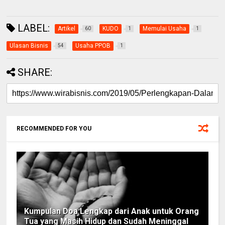
LABEL:
Artikel
KUDO
Memulai Usaha
60
1
1
Ulasan Bisnis
Usaha PPOB
54
1
SHARE:
RECOMMENDED FOR YOU
Kumpulan Doa Lengkap dari Anak untuk Orang
Tua yang Masih Hidup dan Sudah Meninggal