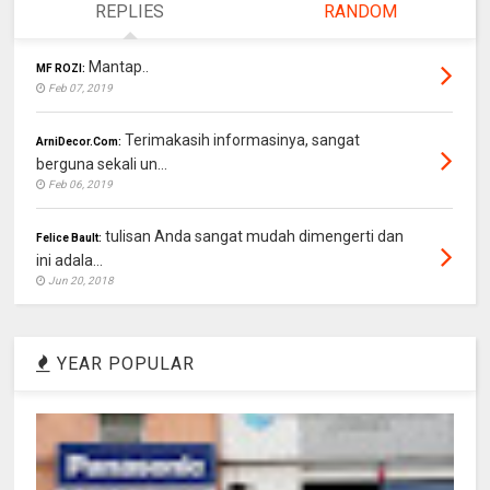
REPLIES
RANDOM
Mantap..
MF ROZI:
Feb 07, 2019
Terimakasih informasinya, sangat
ArniDecor.Com:
berguna sekali un...
Feb 06, 2019
tulisan Anda sangat mudah dimengerti dan
Felice Bault:
ini adala...
Jun 20, 2018
YEAR POPULAR