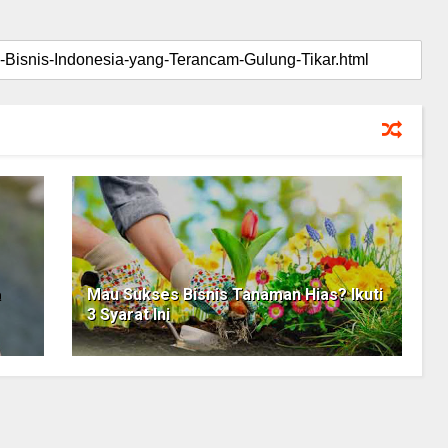
a
Mau Sukses Bisnis Tanaman Hias? Ikuti
3 Syarat Ini