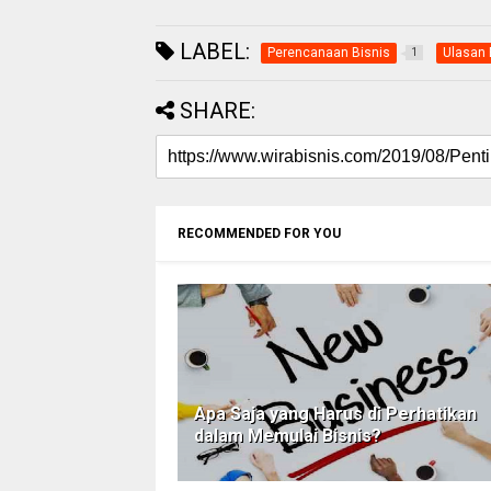
LABEL:
Perencanaan Bisnis
Ulasan 
1
SHARE:
RECOMMENDED FOR YOU
Apa Saja yang Harus di Perhatikan
dalam Memulai Bisnis?