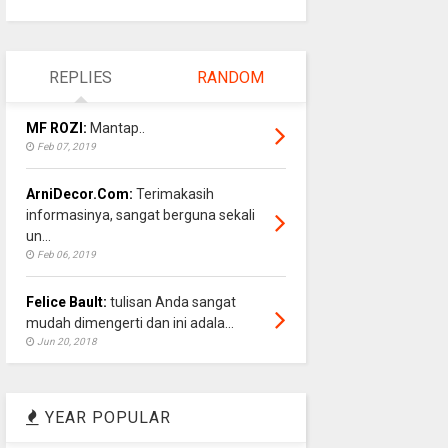
REPLIES
RANDOM
MF ROZI:
Mantap..
Feb 07, 2019
ArniDecor.Com:
Terimakasih
informasinya, sangat berguna sekali
un...
Feb 06, 2019
Felice Bault:
tulisan Anda sangat
mudah dimengerti dan ini adala...
Jun 20, 2018
YEAR POPULAR