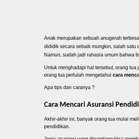
Anak merupakan sebuah anugerah terbesar y
dididik secara sebaik mungkin, salah satu
Namun,
sudah
jadi rahas
ia umum bahwa bi
Untuk menghadapi hal tersebut, orang tua 
orang tua perlulah mengetahui
cara menca
Apa ti
ps dan caranya ?
Cara Mencari Asuransi Pendid
A
khir-akhir ini, banyak orang tua mulai m
pendidikan.
Jenis asuransi yang dipandang bisa memb