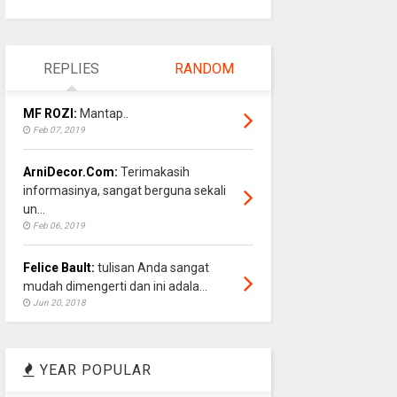
REPLIES
RANDOM
MF ROZI:
Mantap..
Feb 07, 2019
ArniDecor.Com:
Terimakasih
informasinya, sangat berguna sekali
un...
Feb 06, 2019
Felice Bault:
tulisan Anda sangat
mudah dimengerti dan ini adala...
Jun 20, 2018
YEAR POPULAR