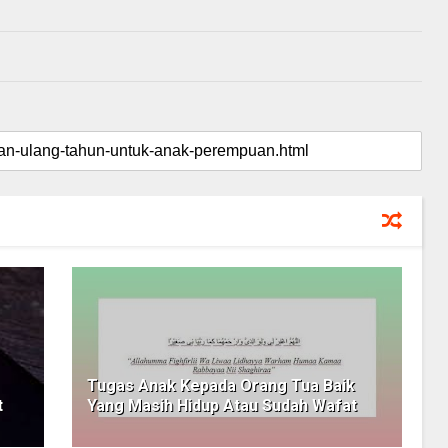
Tugas Anak Kepada Orang Tua Baik
t
Yang Masih Hidup Atau Sudah Wafat