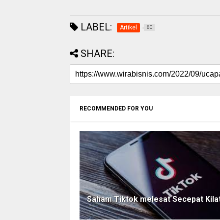
LABEL:
Artikel
60
SHARE:
RECOMMENDED FOR YOU
Saham Tiktok melesat Secepat Kila