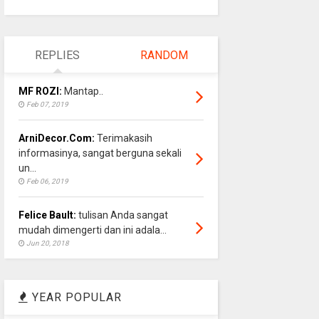
REPLIES
RANDOM
MF ROZI:
Mantap..
Feb 07, 2019
ArniDecor.Com:
Terimakasih
informasinya, sangat berguna sekali
un...
Feb 06, 2019
Felice Bault:
tulisan Anda sangat
mudah dimengerti dan ini adala...
Jun 20, 2018
YEAR POPULAR