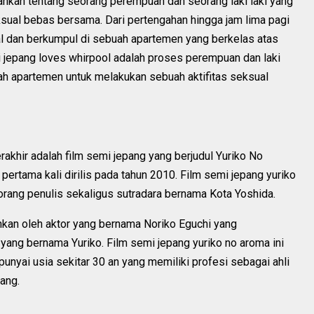
ahkan tentang seorang perempuan dan seorang laki laki yang
ksual bebas bersama. Dari pertengahan hingga jam lima pagi
 dan berkumpul di sebuah apartemen yang berkelas atas
mi jepang loves whirpool adalah proses perempuan dan laki
uah apartemen untuk melakukan sebuah aktifitas seksual
akhir adalah film semi jepang yang berjudul Yuriko No
pertama kali dirilis pada tahun 2010. Film semi jepang yuriko
seorang penulis sekaligus sutradara bernama Kota Yoshida.
ankan oleh aktor yang bernama Noriko Eguchi yang
ng bernama Yuriko. Film semi jepang yuriko no aroma ini
unyai usia sekitar 30 an yang memiliki profesi sebagai ahli
pang.