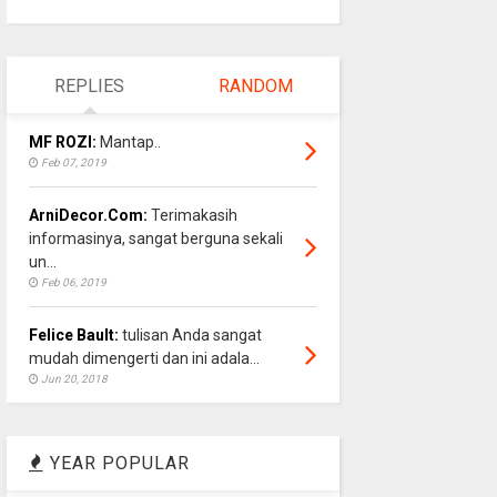
REPLIES
RANDOM
MF ROZI:
Mantap..
Feb 07, 2019
ArniDecor.Com:
Terimakasih
informasinya, sangat berguna sekali
un...
Feb 06, 2019
Felice Bault:
tulisan Anda sangat
mudah dimengerti dan ini adala...
Jun 20, 2018
YEAR POPULAR