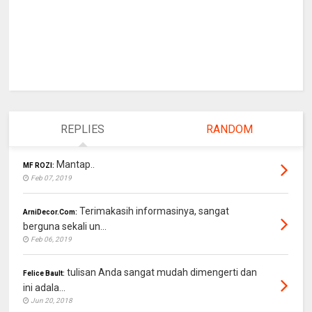
REPLIES
RANDOM
Mantap..
MF ROZI:
Feb 07, 2019
Terimakasih informasinya, sangat
ArniDecor.Com:
berguna sekali un...
Feb 06, 2019
tulisan Anda sangat mudah dimengerti dan
Felice Bault:
ini adala...
Jun 20, 2018