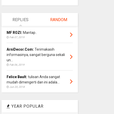
REPLIES
RANDOM
MF ROZI:
Mantap..
Feb 07, 2019
ArniDecor.Com:
Terimakasih
informasinya, sangat berguna sekali
un...
Feb 06, 2019
Felice Bault:
tulisan Anda sangat
mudah dimengerti dan ini adala...
Jun 20, 2018
YEAR POPULAR